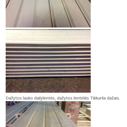
Dažytos lauko dailylentės, dažytos lentelės Tikkurila dažais.